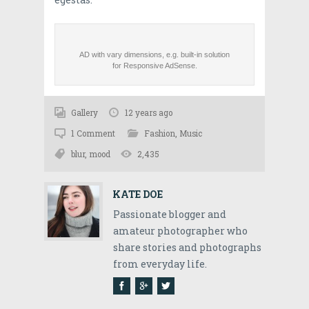
Gallery
12 years ago
1 Comment
Fashion
,
Music
blur
,
mood
2,435
KATE DOE
Passionate blogger and
amateur photographer who
share stories and photographs
from everyday life.