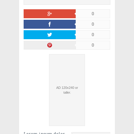
0
0
0
0
Lorem ipsum dolor