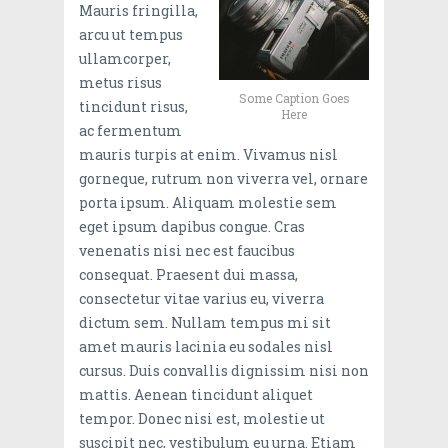
Mauris fringilla,
arcu ut tempus
ullamcorper,
metus risus
Some Caption Goes
tincidunt risus,
Here
ac fermentum
mauris turpis at enim. Vivamus nisl
gorneque, rutrum non viverra vel, ornare
porta ipsum. Aliquam molestie sem
eget ipsum dapibus congue. Cras
venenatis nisi nec est faucibus
consequat. Praesent dui massa,
consectetur vitae varius eu, viverra
dictum sem. Nullam tempus mi sit
amet mauris lacinia eu sodales nisl
cursus. Duis convallis dignissim nisi non
mattis. Aenean tincidunt aliquet
tempor. Donec nisi est, molestie ut
suscipit nec, vestibulum eu urna. Etiam