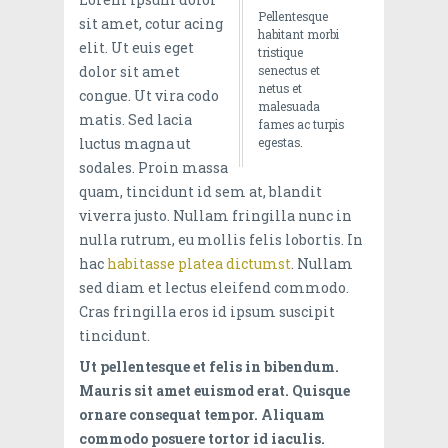
Pellentesque
sit amet, cotur acing
habitant morbi
elit. Ut euis eget
tristique
dolor sit amet
senectus et
netus et
congue. Ut vira codo
malesuada
matis. Sed lacia
fames ac turpis
luctus magna ut
egestas.
sodales. Proin massa
quam, tincidunt id sem at, blandit
viverra justo. Nullam fringilla nunc in
nulla rutrum, eu mollis felis lobortis. In
hac
habitasse platea dictumst
. Nullam
sed diam et lectus eleifend commodo.
Cras fringilla eros id ipsum suscipit
tincidunt.
Ut pellentesque et felis in bibendum.
Mauris sit amet euismod erat. Quisque
ornare consequat tempor. Aliquam
commodo posuere tortor id iaculis.