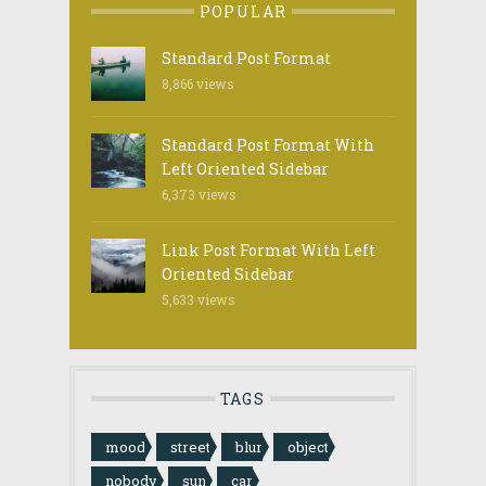
POPULAR
Standard Post Format
8,866
views
Standard Post Format With
Left Oriented Sidebar
6,373
views
Link Post Format With Left
Oriented Sidebar
5,633
views
TAGS
mood
street
blur
object
nobody
sun
car