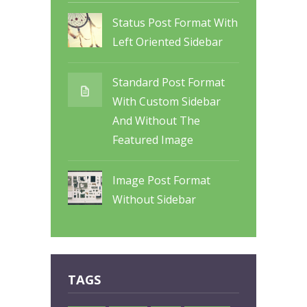
Status Post Format With
Left Oriented Sidebar
Standard Post Format
With Custom Sidebar
And Without The
Featured Image
Image Post Format
Without Sidebar
TAGS